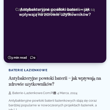
3 min read
0
BATERIE ŁAZIENKOWE
Antybakteryjne powłoki baterii – jak wpływają na
zdrowie użytkowników?
Baterie-Lazienkowe.com.pl
4 Marca, 2024
Antybakteryjne powłoki baterii łazienkowych stają się coraz
bardziej popularne w nowoczesnych projektach łazienek, a
ich […]