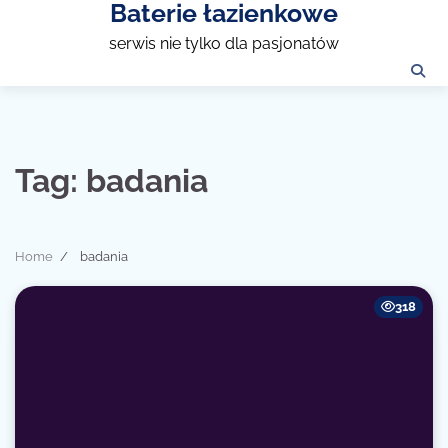
Baterie łazienkowe
Skip
to
serwis nie tylko dla pasjonatów
content
Tag:
badania
Home
badania
318