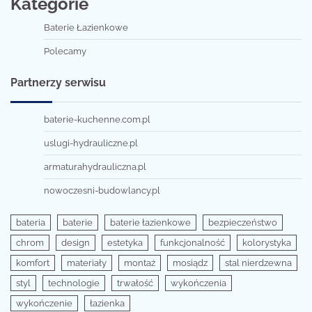
Kategorie
Baterie Łazienkowe
Polecamy
Partnerzy serwisu
baterie-kuchenne.com.pl
uslugi-hydrauliczne.pl
armaturahydrauliczna.pl
nowoczesni-budowlancy.pl
bateria
baterie
baterie łazienkowe
bezpieczeństwo
chrom
design
estetyka
funkcjonalność
kolorystyka
komfort
materiały
montaż
mosiądz
stal nierdzewna
styl
technologie
trwałość
wykończenia
wykończenie
łazienka