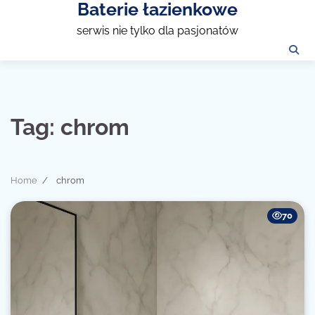
Baterie łazienkowe
Skip
to
serwis nie tylko dla pasjonatów
content
Tag:
chrom
Home
chrom
70