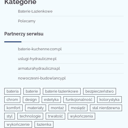
Kategorie
Baterie Łazienkowe
Polecamy
Partnerzy serwisu
baterie-kuchenne.com.pl
uslugi-hydrauliczne.pl
armaturahydrauliczna.pl
nowoczesni-budowlancy.pl
bateria
baterie
baterie łazienkowe
bezpieczeństwo
chrom
design
estetyka
funkcjonalność
kolorystyka
komfort
materiały
montaż
mosiądz
stal nierdzewna
styl
technologie
trwałość
wykończenia
wykończenie
łazienka