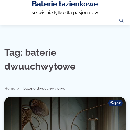
Baterie łazienkowe
Skip
to
serwis nie tylko dla pasjonatów
content
Tag:
baterie
dwuuchwytowe
Home
baterie dwuuchwytowe
302