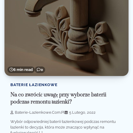
6 min read
0
BATERIE ŁAZIENKOWE
Na co zwrócić uwagę przy wyborze baterii
podczas remontu łazienki?
Baterie-Lazienkowe.com.pl
5 Lutego, 2022
Wybór odpowiedniej baterii łazienkowej podczas remontu
łazienki to decyzja, która może znacząco wpłynąć na
funkcjonalność […]