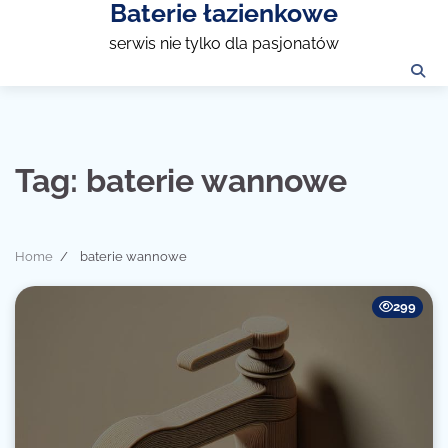
Baterie łazienkowe
Skip
to
serwis nie tylko dla pasjonatów
content
Tag:
baterie wannowe
Home
baterie wannowe
299