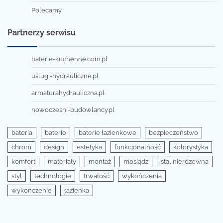
Polecamy
Partnerzy serwisu
baterie-kuchenne.com.pl
uslugi-hydrauliczne.pl
armaturahydrauliczna.pl
nowoczesni-budowlancy.pl
bateria
baterie
baterie łazienkowe
bezpieczeństwo
chrom
design
estetyka
funkcjonalność
kolorystyka
komfort
materiały
montaż
mosiądz
stal nierdzewna
styl
technologie
trwałość
wykończenia
wykończenie
łazienka