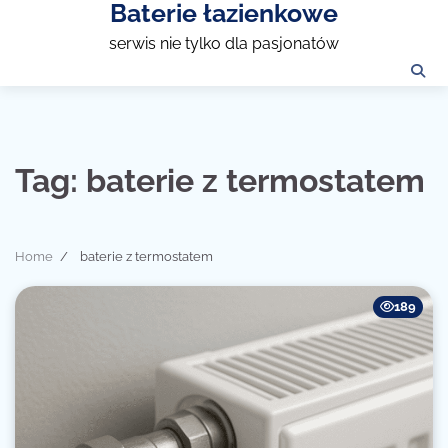
Baterie łazienkowe
Skip
to
serwis nie tylko dla pasjonatów
content
Tag:
baterie z termostatem
Home
baterie z termostatem
189