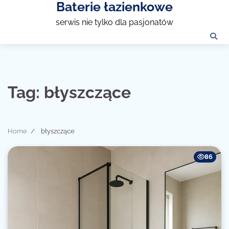
Baterie łazienkowe
Skip
to
serwis nie tylko dla pasjonatów
content
Tag:
błyszczące
Home
błyszczące
86