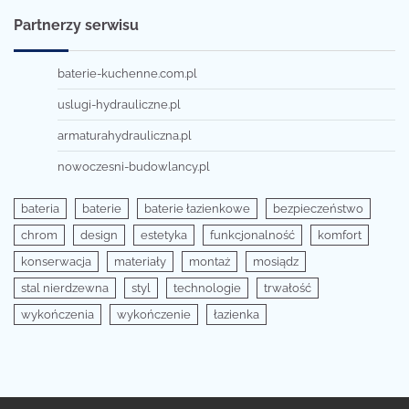
Partnerzy serwisu
baterie-kuchenne.com.pl
uslugi-hydrauliczne.pl
armaturahydrauliczna.pl
nowoczesni-budowlancy.pl
bateria
baterie
baterie łazienkowe
bezpieczeństwo
chrom
design
estetyka
funkcjonalność
komfort
konserwacja
materiały
montaż
mosiądz
stal nierdzewna
styl
technologie
trwałość
wykończenia
wykończenie
łazienka