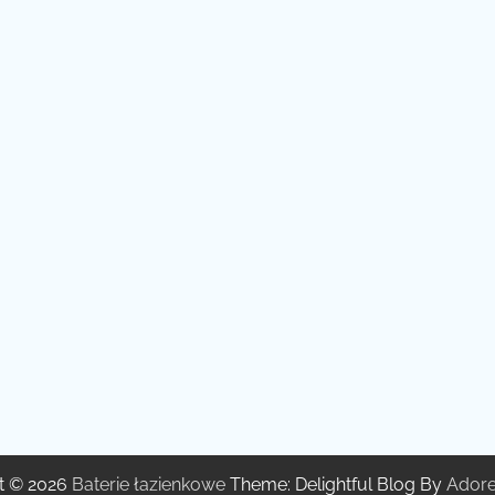
t © 2026
Baterie łazienkowe
Theme: Delightful Blog By
Ador