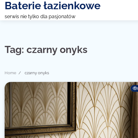
Baterie łazienkowe
Skip
to
serwis nie tylko dla pasjonatów
content
Tag:
czarny onyks
Home
czarny onyks