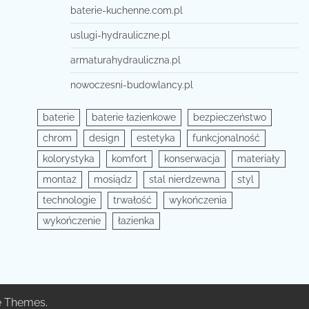
baterie-kuchenne.com.pl
uslugi-hydrauliczne.pl
armaturahydrauliczna.pl
nowoczesni-budowlancy.pl
baterie
baterie łazienkowe
bezpieczeństwo
chrom
design
estetyka
funkcjonalność
kolorystyka
komfort
konserwacja
materiały
montaż
mosiądz
stal nierdzewna
styl
technologie
trwałość
wykończenia
wykończenie
łazienka
e Themes
.