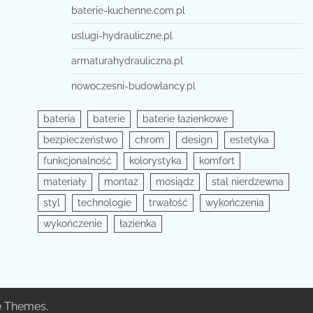
baterie-kuchenne.com.pl
uslugi-hydrauliczne.pl
armaturahydrauliczna.pl
nowoczesni-budowlancy.pl
bateria
baterie
baterie łazienkowe
bezpieczeństwo
chrom
design
estetyka
funkcjonalność
kolorystyka
komfort
materiały
montaż
mosiądz
stal nierdzewna
styl
technologie
trwałość
wykończenia
wykończenie
łazienka
e Themes
.