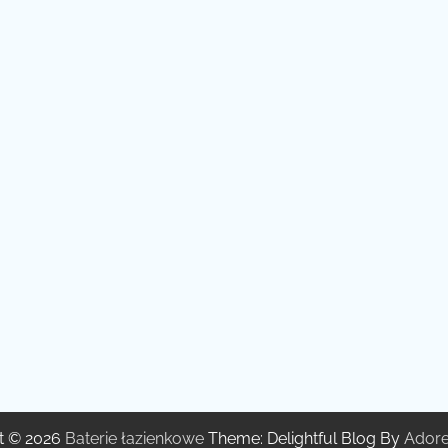
t © 2026
Baterie łazienkowe
Theme: Delightful Blog By
Ador