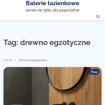
Baterie łazienkowe
Skip
to
serwis nie tylko dla pasjonatów
content
Tag:
drewno egzotyczne
Home
drewno egzotyczne
95