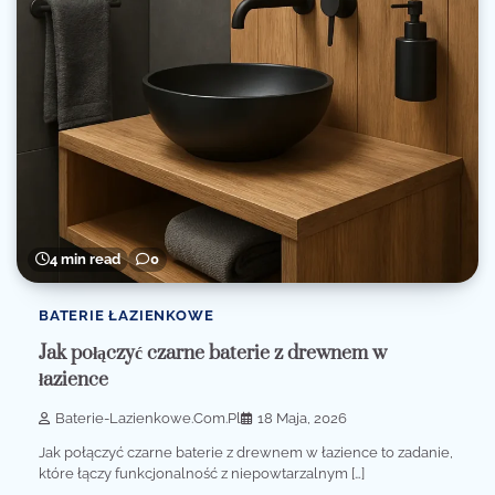
4 min read
0
BATERIE ŁAZIENKOWE
Jak połączyć czarne baterie z drewnem w
łazience
Baterie-Lazienkowe.com.pl
18 Maja, 2026
Jak połączyć czarne baterie z drewnem w łazience to zadanie,
które łączy funkcjonalność z niepowtarzalnym […]