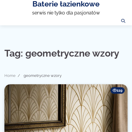
Baterie łazienkowe
Skip
to
serwis nie tylko dla pasjonatów
content
Tag:
geometryczne wzory
Home
geometryczne wzory
119