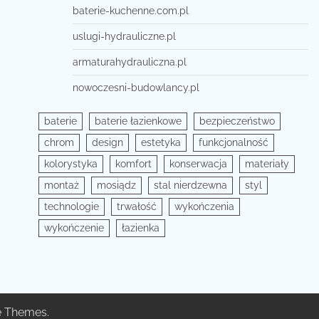
baterie-kuchenne.com.pl
uslugi-hydrauliczne.pl
armaturahydrauliczna.pl
nowoczesni-budowlancy.pl
baterie
baterie łazienkowe
bezpieczeństwo
chrom
design
estetyka
funkcjonalność
kolorystyka
komfort
konserwacja
materiały
montaż
mosiądz
stal nierdzewna
styl
technologie
trwałość
wykończenia
wykończenie
łazienka
e Themes
.