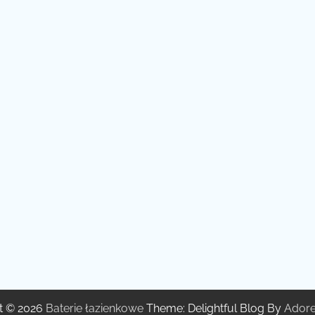
t © 2026
Baterie łazienkowe
Theme: Delightful Blog By
Ador