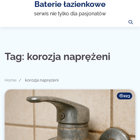
Baterie łazienkowe
Skip
to
serwis nie tylko dla pasjonatów
content
Tag:
korozja naprężeni
Home
korozja naprężeni
223