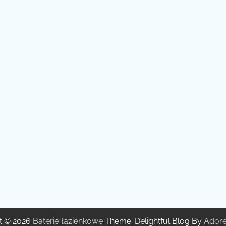
t © 2026
Baterie łazienkowe
Theme: Delightful Blog By
Ador