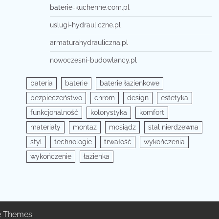
baterie-kuchenne.com.pl
uslugi-hydrauliczne.pl
armaturahydrauliczna.pl
nowoczesni-budowlancy.pl
bateria
baterie
baterie łazienkowe
bezpieczeństwo
chrom
design
estetyka
funkcjonalność
kolorystyka
komfort
materiały
montaż
mosiądz
stal nierdzewna
styl
technologie
trwałość
wykończenia
wykończenie
łazienka
e Themes
.