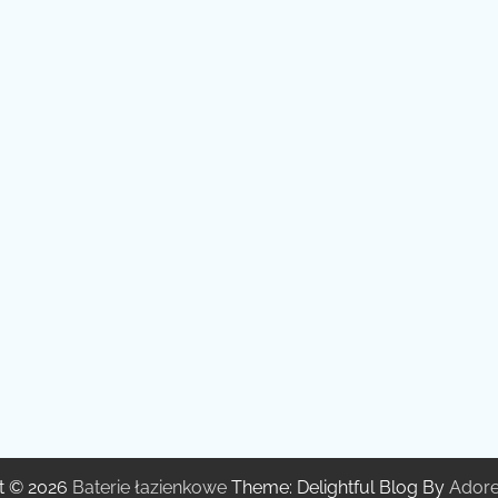
t © 2026
Baterie łazienkowe
Theme: Delightful Blog By
Ador