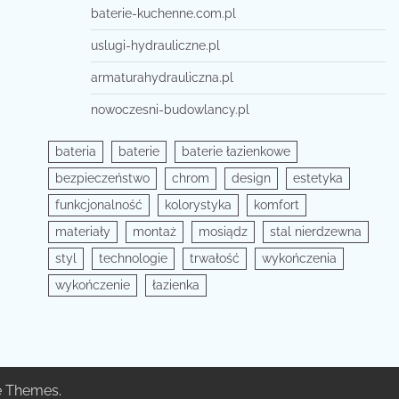
baterie-kuchenne.com.pl
uslugi-hydrauliczne.pl
armaturahydrauliczna.pl
nowoczesni-budowlancy.pl
bateria
baterie
baterie łazienkowe
bezpieczeństwo
chrom
design
estetyka
funkcjonalność
kolorystyka
komfort
materiały
montaż
mosiądz
stal nierdzewna
styl
technologie
trwałość
wykończenia
wykończenie
łazienka
e Themes
.