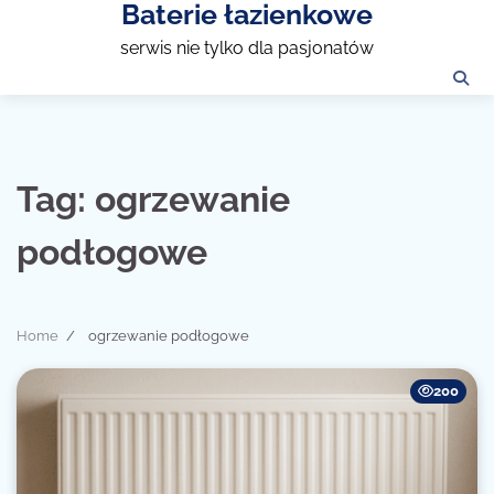
Baterie łazienkowe
Skip
to
serwis nie tylko dla pasjonatów
content
Tag:
ogrzewanie
podłogowe
Home
ogrzewanie podłogowe
200