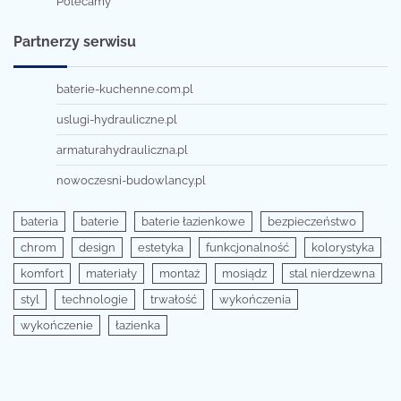
Polecamy
Partnerzy serwisu
baterie-kuchenne.com.pl
uslugi-hydrauliczne.pl
armaturahydrauliczna.pl
nowoczesni-budowlancy.pl
bateria
baterie
baterie łazienkowe
bezpieczeństwo
chrom
design
estetyka
funkcjonalność
kolorystyka
komfort
materiały
montaż
mosiądz
stal nierdzewna
styl
technologie
trwałość
wykończenia
wykończenie
łazienka