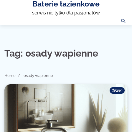
Baterie łazienkowe
Skip
to
serwis nie tylko dla pasjonatów
content
Tag:
osady wapienne
Home
osady wapienne
299