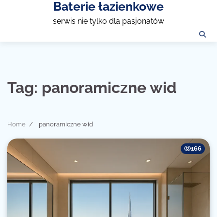
Baterie łazienkowe
Skip
to
serwis nie tylko dla pasjonatów
content
Tag:
panoramiczne wid
Home
panoramiczne wid
166