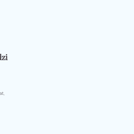
dzi
at,