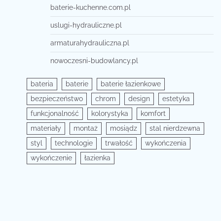
baterie-kuchenne.com.pl
uslugi-hydrauliczne.pl
armaturahydrauliczna.pl
nowoczesni-budowlancy.pl
bateria
baterie
baterie łazienkowe
bezpieczeństwo
chrom
design
estetyka
funkcjonalność
kolorystyka
komfort
materiały
montaż
mosiądz
stal nierdzewna
styl
technologie
trwałość
wykończenia
wykończenie
łazienka