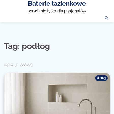
Baterie łazienkowe
Skip
to
serwis nie tylko dla pasjonatów
content
Tag:
podłog
Home
podłog
163