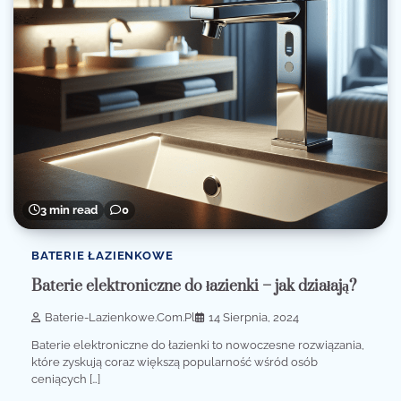
3 min read
0
BATERIE ŁAZIENKOWE
Baterie elektroniczne do łazienki – jak działają?
Baterie-Lazienkowe.com.pl
14 Sierpnia, 2024
Baterie elektroniczne do łazienki to nowoczesne rozwiązania,
które zyskują coraz większą popularność wśród osób
ceniących […]