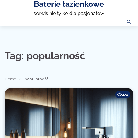
Baterie łazienkowe
Skip
to
serwis nie tylko dla pasjonatów
content
Tag:
popularność
Home
popularność
272