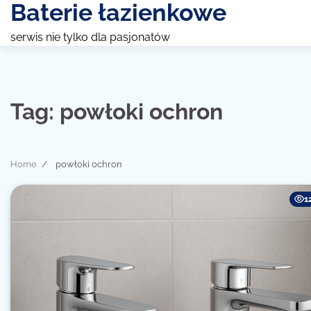
Baterie łazienkowe
Skip
to
serwis nie tylko dla pasjonatów
content
Tag:
powłoki ochron
Home
powłoki ochron
1