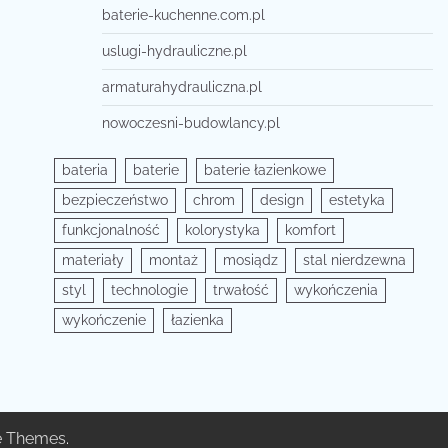
baterie-kuchenne.com.pl
uslugi-hydrauliczne.pl
armaturahydrauliczna.pl
nowoczesni-budowlancy.pl
bateria
baterie
baterie łazienkowe
bezpieczeństwo
chrom
design
estetyka
funkcjonalność
kolorystyka
komfort
materiały
montaż
mosiądz
stal nierdzewna
styl
technologie
trwałość
wykończenia
wykończenie
łazienka
e Themes
.