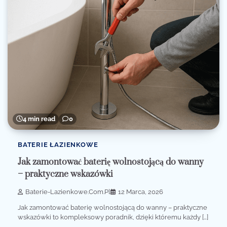
4 min read
0
BATERIE ŁAZIENKOWE
Jak zamontować baterię wolnostojącą do wanny
– praktyczne wskazówki
Baterie-Lazienkowe.com.pl
12 Marca, 2026
Jak zamontować baterię wolnostojącą do wanny – praktyczne
wskazówki to kompleksowy poradnik, dzięki któremu każdy […]