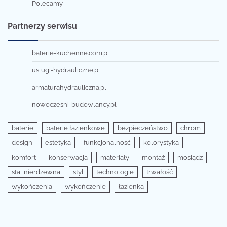
Polecamy
Partnerzy serwisu
baterie-kuchenne.com.pl
uslugi-hydrauliczne.pl
armaturahydrauliczna.pl
nowoczesni-budowlancy.pl
baterie
baterie łazienkowe
bezpieczeństwo
chrom
design
estetyka
funkcjonalność
kolorystyka
komfort
konserwacja
materiały
montaż
mosiądz
stal nierdzewna
styl
technologie
trwałość
wykończenia
wykończenie
łazienka