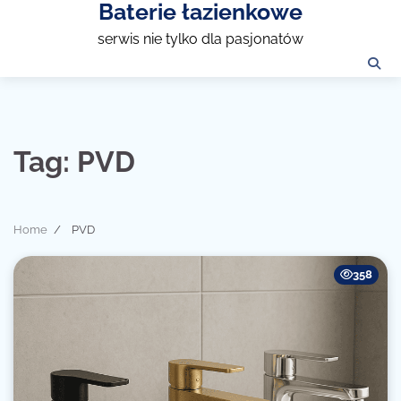
Baterie łazienkowe
Skip
to
serwis nie tylko dla pasjonatów
content
Tag:
PVD
Home
PVD
358