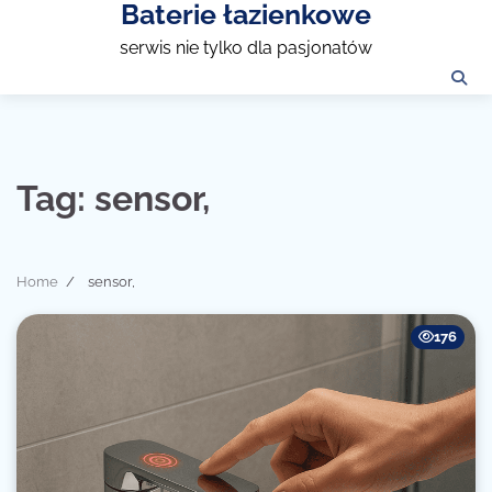
Baterie łazienkowe
Skip
to
serwis nie tylko dla pasjonatów
content
Tag:
sensor,
Home
sensor,
176