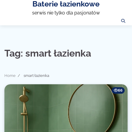
Baterie łazienkowe
Skip
to
serwis nie tylko dla pasjonatów
content
Tag:
smart łazienka
Home
smart łazienka
66