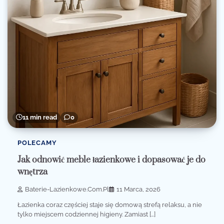
11 min read
0
POLECAMY
Jak odnowić meble łazienkowe i dopasować je do
wnętrza
Baterie-Lazienkowe.com.pl
11 Marca, 2026
Łazienka coraz częściej staje się domową strefą relaksu, a nie
tylko miejscem codziennej higieny. Zamiast […]