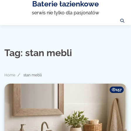
Baterie łazienkowe
Skip
to
serwis nie tylko dla pasjonatów
content
Tag:
stan mebli
Home
stan mebli
157