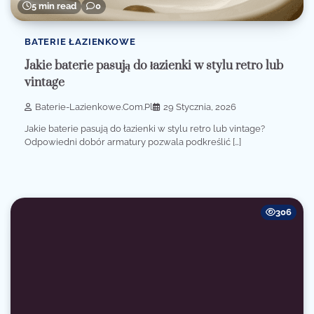
5 min read
0
BATERIE ŁAZIENKOWE
Jakie baterie pasują do łazienki w stylu retro lub
vintage
Baterie-Lazienkowe.com.pl
29 Stycznia, 2026
Jakie baterie pasują do łazienki w stylu retro lub vintage?
Odpowiedni dobór armatury pozwala podkreślić […]
306