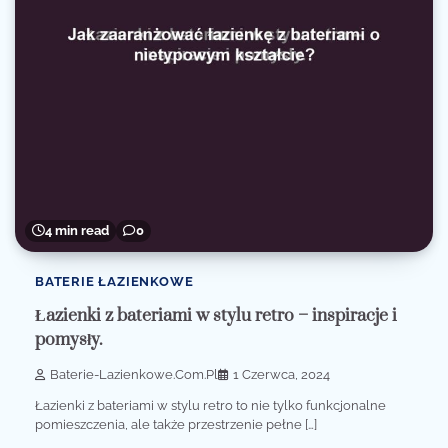
4 min read
0
BATERIE ŁAZIENKOWE
Łazienki z bateriami w stylu retro – inspiracje i
pomysły.
Baterie-Lazienkowe.com.pl
1 Czerwca, 2024
Łazienki z bateriami w stylu retro to nie tylko funkcjonalne
pomieszczenia, ale także przestrzenie pełne […]