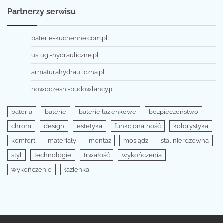
Partnerzy serwisu
baterie-kuchenne.com.pl
uslugi-hydrauliczne.pl
armaturahydrauliczna.pl
nowoczesni-budowlancy.pl
bateria
baterie
baterie łazienkowe
bezpieczeństwo
chrom
design
estetyka
funkcjonalność
kolorystyka
komfort
materiały
montaż
mosiądz
stal nierdzewna
styl
technologie
trwałość
wykończenia
wykończenie
łazienka