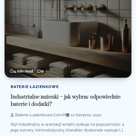
4 min read
0
BATERIE ŁAZIENKOWE
Industrialne łazienki – jak wybrać odpowiednie
baterie i dodatki?
Baterie-Lazienkowe.com.pl
12 Sierpnia, 2022
Styl industrialny w aranżacji wnętrz zyskuje na popularności, a
jego surowy, minimalistyczny charakter doskonale wpisuje […]