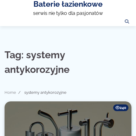
Baterie łazienkowe
Skip
to
serwis nie tylko dla pasjonatów
content
Tag:
systemy
antykorozyjne
Home
systemy antykorozyjne
240