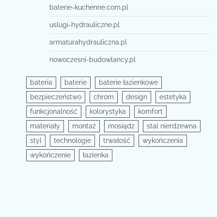
baterie-kuchenne.com.pl
uslugi-hydrauliczne.pl
armaturahydrauliczna.pl
nowoczesni-budowlancy.pl
bateria
baterie
baterie łazienkowe
bezpieczeństwo
chrom
design
estetyka
funkcjonalność
kolorystyka
komfort
materiały
montaż
mosiądz
stal nierdzewna
styl
technologie
trwałość
wykończenia
wykończenie
łazienka