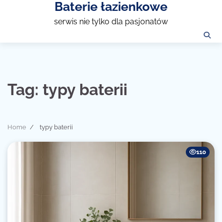
Baterie łazienkowe
Skip
to
serwis nie tylko dla pasjonatów
content
Tag:
typy baterii
Home
typy baterii
110