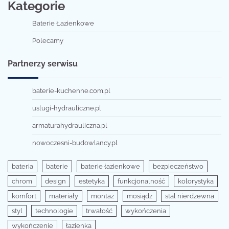
Kategorie
Baterie Łazienkowe
Polecamy
Partnerzy serwisu
baterie-kuchenne.com.pl
uslugi-hydrauliczne.pl
armaturahydrauliczna.pl
nowoczesni-budowlancy.pl
bateria
baterie
baterie łazienkowe
bezpieczeństwo
chrom
design
estetyka
funkcjonalność
kolorystyka
komfort
materiały
montaż
mosiądz
stal nierdzewna
styl
technologie
trwałość
wykończenia
wykończenie
łazienka