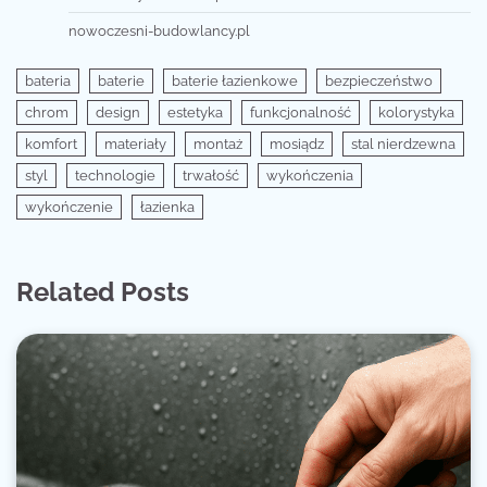
nowoczesni-budowlancy.pl
bateria
baterie
baterie łazienkowe
bezpieczeństwo
chrom
design
estetyka
funkcjonalność
kolorystyka
komfort
materiały
montaż
mosiądz
stal nierdzewna
styl
technologie
trwałość
wykończenia
wykończenie
łazienka
Related Posts