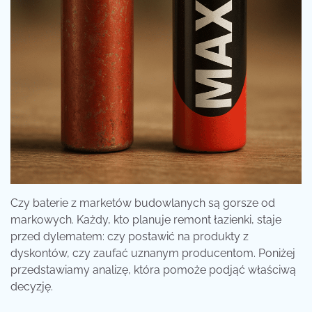
Czy baterie z marketów budowlanych są gorsze od
markowych. Każdy, kto planuje remont łazienki, staje
przed dylematem: czy postawić na produkty z
dyskontów, czy zaufać uznanym producentom. Poniżej
przedstawiamy analizę, która pomoże podjąć właściwą
decyzję.