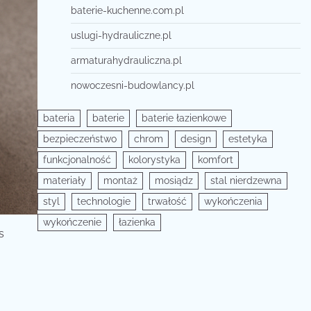
baterie-kuchenne.com.pl
uslugi-hydrauliczne.pl
armaturahydrauliczna.pl
nowoczesni-budowlancy.pl
bateria
baterie
baterie łazienkowe
bezpieczeństwo
chrom
design
estetyka
funkcjonalność
kolorystyka
komfort
materiały
montaż
mosiądz
stal nierdzewna
styl
technologie
trwałość
wykończenia
wykończenie
łazienka
s