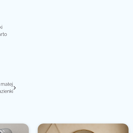
ki
rto
 małej
azienki