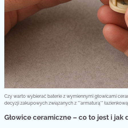
Czy warto wybierać baterie z wymiennymi głowicami cerami
decyzji zakupowych związanych z **armaturą** łazienkową
Głowice ceramiczne – co to jest i jak 