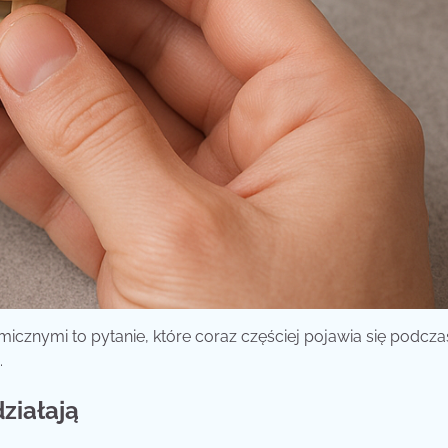
cznymi to pytanie, które coraz częściej pojawia się podcza
.
działają