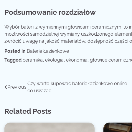
Podsumowanie rozdziałów
Wybór baterii z wymiennymi głowicami ceramicznymi to i
możliwości samodzielnej wymiany uszkodzonego elementu 
zwrócić uwagę na jakość materiałów, dostępność części or
Posted in
Baterie Łazienkowe
Tagged
ceramika
,
ekologia
,
ekonomia
,
głowice ceramiczn
Nawigacja
Czy warto kupować baterie łazienkowe online –
Previous:
co uważać
wpisu
Related Posts