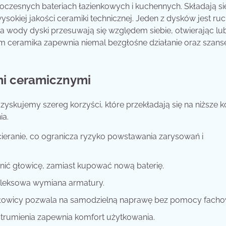
czesnych bateriach łazienkowych i kuchennych. Składają si
kiej jakości ceramiki technicznej. Jeden z dysków jest ru
ia wody dyski przesuwają się względem siebie, otwierając lu
om ceramika zapewnia niemal bezgłośne działanie oraz szans
mi ceramicznymi
yskujemy szereg korzyści, które przekładają się na niższe k
ia.
eranie, co ogranicza ryzyko powstawania zarysowań i
ić głowicę, zamiast kupować nową baterię.
mpleksowa wymiana armatury.
głowicy pozwala na samodzielną naprawę bez pomocy facho
strumienia zapewnia komfort użytkowania.