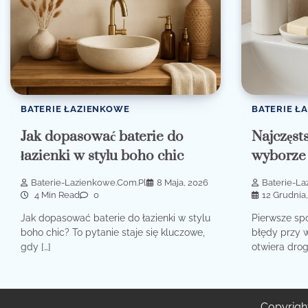
BATERIE ŁAZIENKOWE
BATERIE Ł
Jak dopasować baterie do
Najczęst
łazienki w stylu boho chic
wyborze 
Baterie-Lazienkowe.com.pl
8 Maja, 2026
Baterie-L
4 Min Read
0
12 Grudnia
Jak dopasować baterie do łazienki w stylu
Pierwsze spo
boho chic? To pytanie staje się kluczowe,
błędy przy w
gdy […]
otwiera drog
Copyrigh