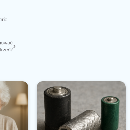
erie
anować
trzeń?