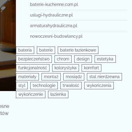
baterie-kuchenne.com.pl
uslugi-hydrauliczne.pl
armaturahydrauliczna.pl
nowoczesni-budowlancy.pl
bateria
baterie
baterie łazienkowe
bezpieczeństwo
chrom
design
estetyka
funkcjonalność
kolorystyka
komfort
materiały
montaż
mosiądz
stal nierdzewna
styl
technologie
trwałość
wykończenia
wykończenie
łazienka
esne
ztów