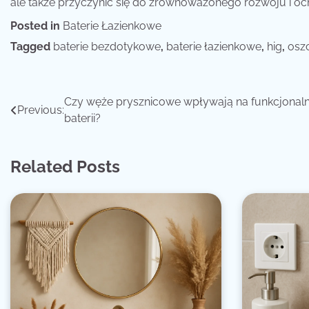
ale także przyczynić się do zrównoważonego rozwoju i o
Posted in
Baterie Łazienkowe
Tagged
baterie bezdotykowe
,
baterie łazienkowe
,
hig
,
osz
Nawigacja
Czy węże prysznicowe wpływają na funkcjonal
Previous:
baterii?
wpisu
Related Posts