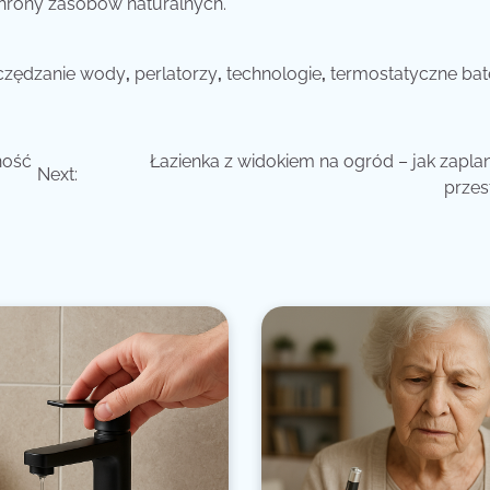
chrony zasobów naturalnych.
czędzanie wody
,
perlatorzy
,
technologie
,
termostatyczne bat
ność
Łazienka z widokiem na ogród – jak zapl
Next:
przes