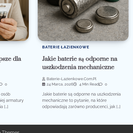
BATERIE ŁAZIENKOWE
epsze dla
Jakie baterie są odporne na
uszkodzenia mechaniczne
Baterie-Lazienkowe.com.pl
0
24 Marca, 2026
4 Min Read
0
a osób
Jakie baterie są odporne na uszkodzenia
iej armatury
mechaniczne to pytanie, na które
a […]
odpowiadają zarówno producenci, jak […]
e Themes
.