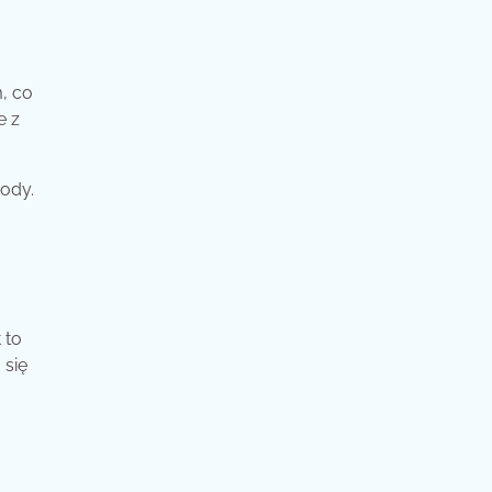
, co
e z
wody.
 to
 się