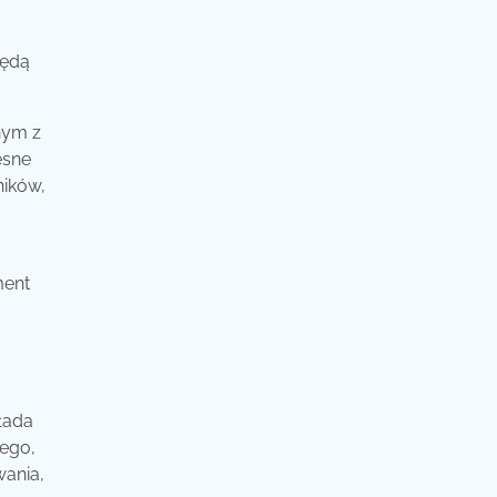
będą
nym z
esne
ników,
ment
łada
nego,
wania,