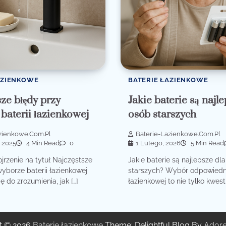
AZIENKOWE
BATERIE ŁAZIENKOWE
sze błędy przy
Jakie baterie są najl
baterii łazienkowej
osób starszych
azienkowe.com.pl
Baterie-Lazienkowe.com.pl
, 2025
4 Min Read
0
1 Lutego, 2026
5 Min Read
jrzenie na tytuł Najczęstsze
Jakie baterie są najlepsze dl
yborze baterii łazienkowej
starszych? Wybór odpowiedn
ę do zrozumienia, jak […]
łazienkowej to nie tylko kwesti
t © 2026
Baterie łazienkowe
Theme: Delightful Blog By
Ador