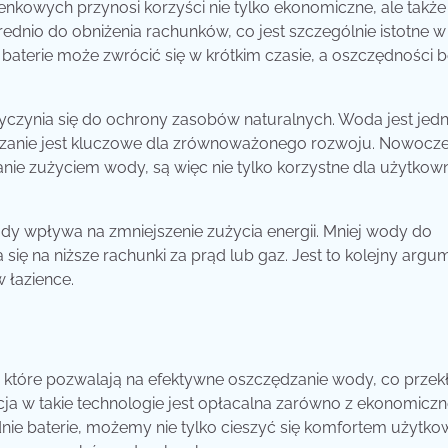
kowych przynosi korzyści nie tylko ekonomiczne, ale także
dnio do obniżenia rachunków, co jest szczególnie istotne w
aterie może zwrócić się w krótkim czasie, a oszczędności 
zyczynia się do ochrony zasobów naturalnych. Woda jest jed
zędzanie jest kluczowe dla zrównoważonego rozwoju. Nowocz
anie zużyciem wody, są więc nie tylko korzystne dla użytkow
dy wpływa na zmniejszenie zużycia energii. Mniej wody do
się na niższe rachunki za prąd lub gaz. Jest to kolejny argu
 łazience.
 które pozwalają na efektywne oszczędzanie wody, co przek
cja w takie technologie jest opłacalna zarówno z ekonomicz
nie baterie, możemy nie tylko cieszyć się komfortem użytko