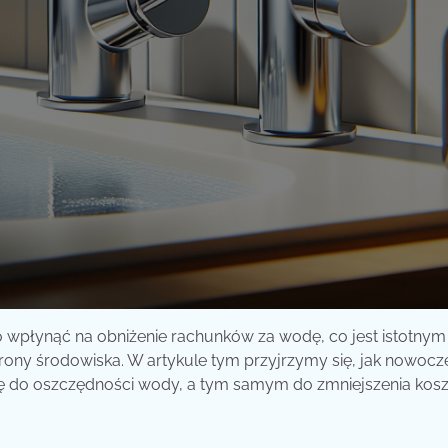
wpłynąć na obniżenie rachunków za wodę, co jest istotnym
ony środowiska. W artykule tym przyjrzymy się, jak nowocz
ię do oszczędności wody, a tym samym do zmniejszenia kos