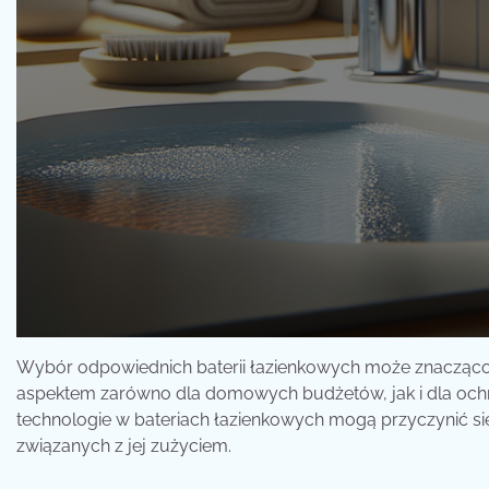
Wybór odpowiednich baterii łazienkowych może znacząco 
aspektem zarówno dla domowych budżetów, jak i dla ochr
technologie w bateriach łazienkowych mogą przyczynić s
związanych z jej zużyciem.