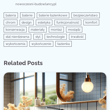
nowoczesni-budowlancy.pl
bateria
baterie
baterie łazienkowe
bezpieczeństwo
chrom
design
estetyka
funkcjonalność
komfort
konserwacja
materiały
montaż
mosiądz
stal nierdzewna
styl
technologie
trwałość
wykończenia
wykończenie
łazienka
Related Posts