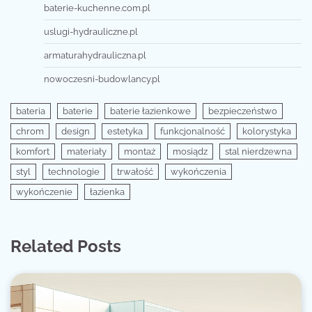
baterie-kuchenne.com.pl
uslugi-hydrauliczne.pl
armaturahydrauliczna.pl
nowoczesni-budowlancy.pl
bateria
baterie
baterie łazienkowe
bezpieczeństwo
chrom
design
estetyka
funkcjonalność
kolorystyka
komfort
materiały
montaż
mosiądz
stal nierdzewna
styl
technologie
trwałość
wykończenia
wykończenie
łazienka
Related Posts