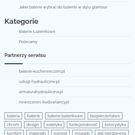
Jakie baterie wybrać do łazienki w stylu glamour
Kategorie
Baterie Łazienkowe
Polecamy
Partnerzy serwisu
baterie-kuchenne.com.pl
uslugi-hydrauliczne.pl
armaturahydrauliczna.pl
nowoczesni-budowlancy.pl
bateria
baterie
baterie łazienkowe
bezpieczeństwo
chrom
design
estetyka
funkcjonalność
kolorystyka
komfort
materiały
montaż
mosiądz
stal nierdzewna