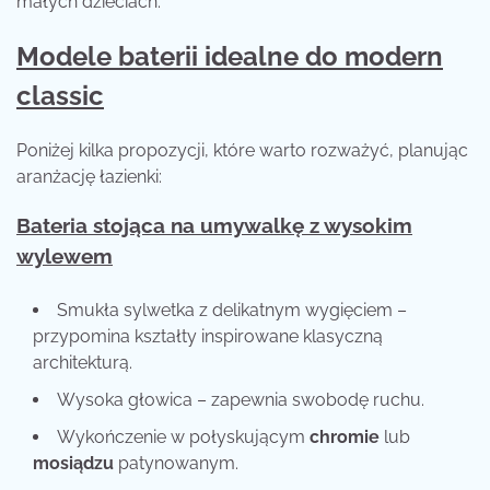
małych dzieciach.
Modele baterii idealne do modern
classic
Poniżej kilka propozycji, które warto rozważyć, planując
aranżację łazienki:
Bateria stojąca na umywalkę z wysokim
wylewem
Smukła sylwetka z delikatnym wygięciem –
przypomina kształty inspirowane klasyczną
architekturą.
Wysoka głowica – zapewnia swobodę ruchu.
Wykończenie w połyskującym
chromie
lub
mosiądzu
patynowanym.