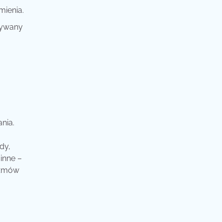
mienia.
zywany
nia.
dy,
inne –
zmów