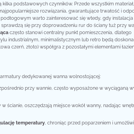
ą kilka podstawowych czynników. Przede wszystkim materiał,
najpopularniejsze rozwiązania, gwarantujące trwałość i odp
 podłogowym warto zainteresować się wtedy, gdy instalacj
 sprawdzą się przy doprowadzeniu rur do ściany tuż przy wa
jąca
często stanowi centralny punkt pomieszczenia, dlatego
ylu industrialnym, minimalistycznym lub retro będą doskon
towa czerń, złoto) współgra z pozostałymi elementami łazien
 armatury dedykowanej wanna wolnostojącej:
pośrednio przy wannie, często wyposażone w wyciąganą w
 w ścianie, oszczędzają miejsce wokół wanny, nadając wnęt
gulację temperatury
, chroniąc przed poparzeniem i umożliw