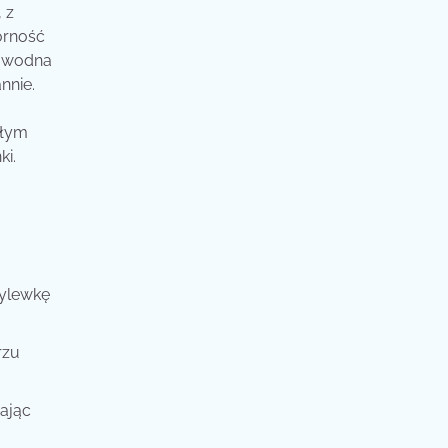
 z
orność
a wodna
nnie.
ałym
ki.
ylewkę
rzu
iając