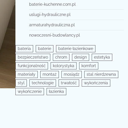
baterie-kuchenne.com.pl
uslugi-hydrauliczne.pl
armaturahydrauliczna.pl
nowoczesni-budowlancy.pl
bateria
baterie
baterie łazienkowe
bezpieczeństwo
chrom
design
estetyka
funkcjonalność
kolorystyka
komfort
materiały
montaż
mosiądz
stal nierdzewna
styl
technologie
trwałość
wykończenia
wykończenie
łazienka