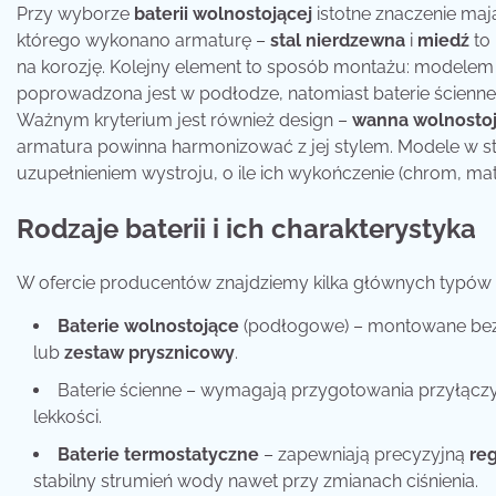
Przy wyborze
baterii wolnostojącej
istotne znaczenie maj
którego wykonano armaturę –
stal nierdzewna
i
miedź
to 
na korozję. Kolejny element to sposób montażu: modelem
poprowadzona jest w podłodze, natomiast baterie ścienne
Ważnym kryterium jest również design –
wanna wolnosto
armatura powinna harmonizować z jej stylem. Modele w st
uzupełnieniem wystroju, o ile ich wykończenie (chrom, ma
Rodzaje baterii i ich charakterystyka
W ofercie producentów znajdziemy kilka głównych typów
Baterie wolnostojące
(podłogowe) – montowane bez
lub
zestaw prysznicowy
.
Baterie ścienne – wymagają przygotowania przyłączy
lekkości.
Baterie termostatyczne
– zapewniają precyzyjną
re
stabilny strumień wody nawet przy zmianach ciśnienia.