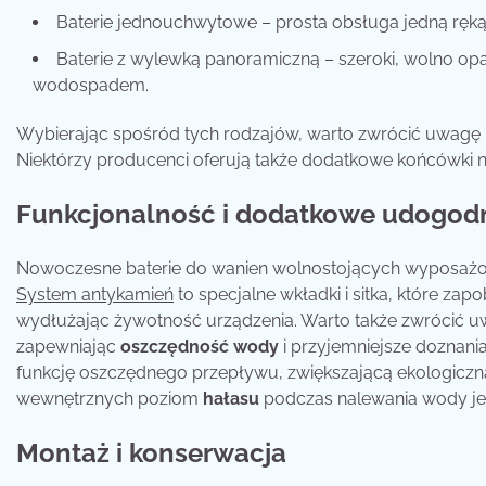
Baterie jednouchwytowe – prosta obsługa jedną ręką,
Baterie z wylewką panoramiczną – szeroki, wolno opa
wodospadem.
Wybierając spośród tych rodzajów, warto zwrócić uwagę 
Niektórzy producenci oferują także dodatkowe końcówki n
Funkcjonalność i dodatkowe udogod
Nowoczesne baterie do wanien wolnostojących wyposażon
System antykamień
to specjalne wkładki i sitka, które zap
wydłużając żywotność urządzenia. Warto także zwrócić
zapewniając
oszczędność wody
i przyjemniejsze doznania
funkcję oszczędnego przepływu, zwiększającą ekologiczną
wewnętrznych poziom
hałasu
podczas nalewania wody jest
Montaż i konserwacja