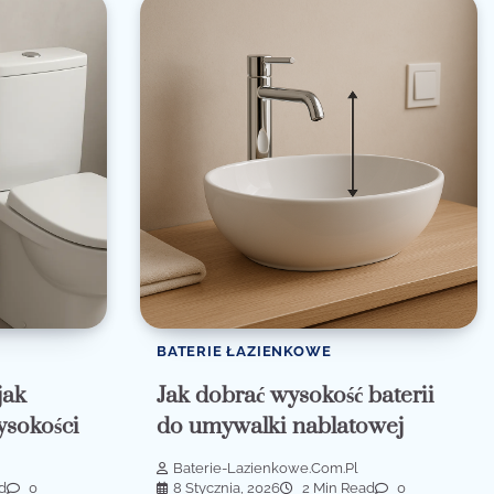
BATERIE ŁAZIENKOWE
jak
Jak dobrać wysokość baterii
ysokości
do umywalki nablatowej
Baterie-Lazienkowe.com.pl
d
0
8 Stycznia, 2026
2 Min Read
0