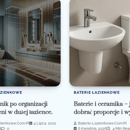
AZIENKOWE
BATERIE ŁAZIENKOWE
ik po organizacji
Baterie i ceramika – 
ni w dużej łazience.
dobrać proporcje i w
azienkowe.com.pl
4 Lipca, 2022
Baterie-Lazienkowe.com.pl
d
0
6 Kwietnia, 2026
4 Min Rea