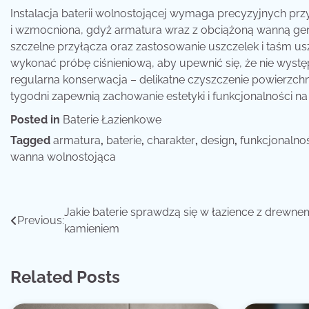
Instalacja baterii wolnostojącej wymaga precyzyjnych p
i wzmocniona, gdyż armatura wraz z obciążoną wanną gener
szczelne przyłącza oraz zastosowanie uszczelek i taśm u
wykonać próbę ciśnieniową, aby upewnić się, że nie występ
regularna konserwacja – delikatne czyszczenie powierzch
tygodni zapewnią zachowanie estetyki i funkcjonalności na 
Posted in
Baterie Łazienkowe
Tagged
armatura
,
baterie
,
charakter
,
design
,
funkcjonalno
wanna wolnostojąca
Nawigacja
Jakie baterie sprawdzą się w łazience z drewnem
Previous:
kamieniem
wpisu
Related Posts