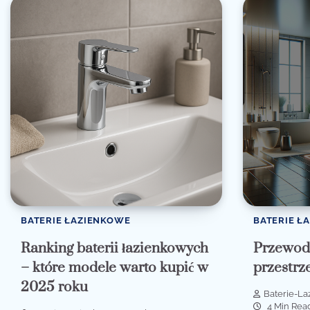
BATERIE ŁAZIENKOWE
BATERIE Ł
Ranking baterii łazienkowych
Przewodn
– które modele warto kupić w
przestrze
2025 roku
Baterie-L
4 Min Rea