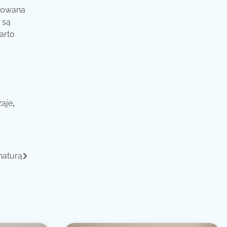
omowana
 są
arto
zaje
,
naturą