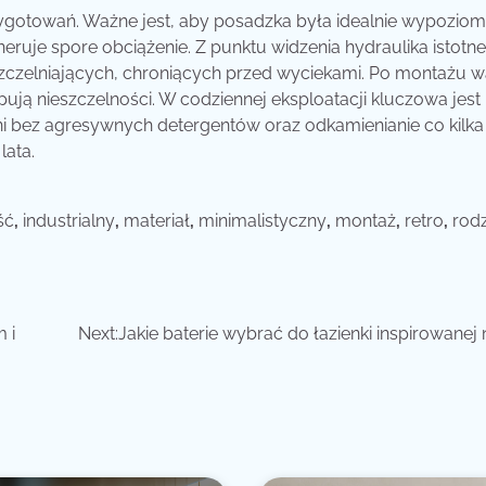
rzygotowań. Ważne jest, aby posadzka była idealnie wypozi
uje spore obciążenie. Z punktu widzenia hydraulika istotne
szczelniających, chroniących przed wyciekami. Po montażu w
ują nieszczelności. W codziennej eksploatacji kluczowa jest
ni bez agresywnych detergentów oraz odkamienianie co kilka
lata.
ść
,
industrialny
,
materiał
,
minimalistyczny
,
montaż
,
retro
,
rod
 i
Next:
Jakie baterie wybrać do łazienki inspirowanej 