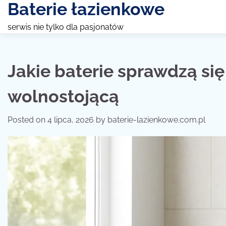
Baterie łazienkowe
Skip
to
serwis nie tylko dla pasjonatów
content
Jakie baterie sprawdzą si
wolnostojącą
Posted on
4 lipca, 2026
by
baterie-lazienkowe.com.pl