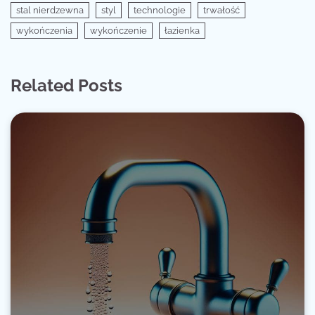
stal nierdzewna
styl
technologie
trwałość
wykończenia
wykończenie
łazienka
Related Posts