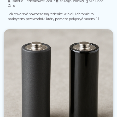
Baterie-Lazienkowe.com.pl
26 Maja, 2026
3 Min Read
0
Jak stworzyć nowoczesną łazienkę w bieli i chromie to
praktyczny przewodnik, który pomoże połączyć modny […]