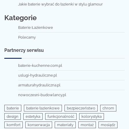
Jakie baterie wybrać do łazienki w stylu glamour
Kategorie
Baterie Łazienkowe
Polecamy
Partnerzy serwisu
baterie-kuchenne.com.pl
uslugi-hydrauliczne.pl
armaturahydrauliczna.pl
nowoczesni-budowlancy.pl
baterie
baterie łazienkowe
bezpieczeństwo
chrom
design
estetyka
funkcjonalność
kolorystyka
komfort
konserwacja
materiały
montaż
mosiądz