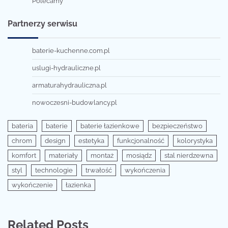
Polecamy
Partnerzy serwisu
baterie-kuchenne.com.pl
uslugi-hydrauliczne.pl
armaturahydrauliczna.pl
nowoczesni-budowlancy.pl
bateria
baterie
baterie łazienkowe
bezpieczeństwo
chrom
design
estetyka
funkcjonalność
kolorystyka
komfort
materiały
montaż
mosiądz
stal nierdzewna
styl
technologie
trwałość
wykończenia
wykończenie
łazienka
Related Posts