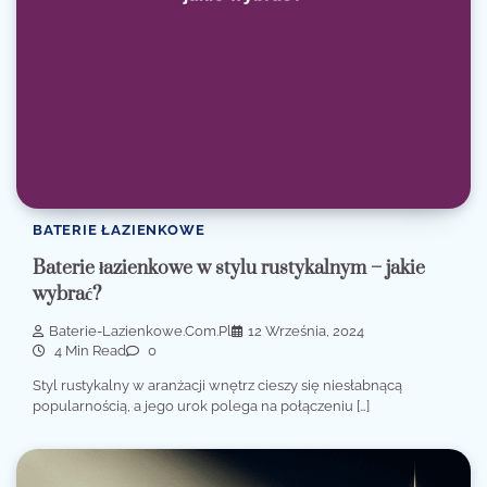
BATERIE ŁAZIENKOWE
Baterie łazienkowe w stylu rustykalnym – jakie
wybrać?
Baterie-Lazienkowe.com.pl
12 Września, 2024
4 Min Read
0
Styl rustykalny w aranżacji wnętrz cieszy się niesłabnącą
popularnością, a jego urok polega na połączeniu […]