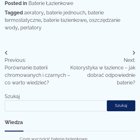
Posted in
Baterie Łazienkowe
Tagged
aeratory
,
baterie jednouch
,
baterie
termostatyczne
,
baterie łazienkowe
,
oszczędzanie
wody
,
perlatory
Nawigacja
Previous:
Next:
wpisu
Porównanie baterii
Kolorystyka w łazience – jak
chromowanych i czarnych –
dobrać odpowiednie
co warto wiedzieć?
baterie?
Szukaj
Szukaj
Wiedza
Czym wyczyścić baterie łazienkowe