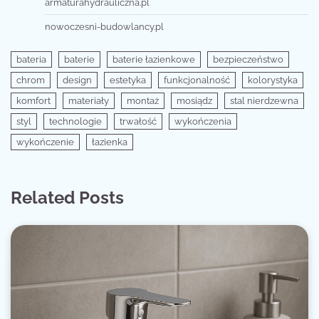
armaturahydrauliczna.pl
nowoczesni-budowlancy.pl
bateria
baterie
baterie łazienkowe
bezpieczeństwo
chrom
design
estetyka
funkcjonalność
kolorystyka
komfort
materiały
montaż
mosiądz
stal nierdzewna
styl
technologie
trwałość
wykończenia
wykończenie
łazienka
Related Posts