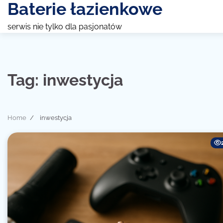
Baterie łazienkowe
Skip
to
serwis nie tylko dla pasjonatów
content
Tag:
inwestycja
Home
inwestycja