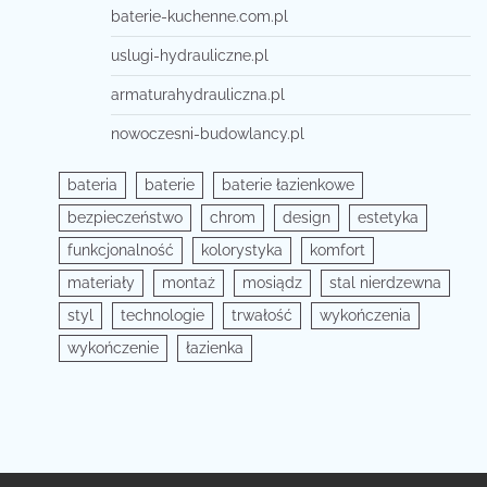
baterie-kuchenne.com.pl
uslugi-hydrauliczne.pl
armaturahydrauliczna.pl
nowoczesni-budowlancy.pl
bateria
baterie
baterie łazienkowe
bezpieczeństwo
chrom
design
estetyka
funkcjonalność
kolorystyka
komfort
materiały
montaż
mosiądz
stal nierdzewna
styl
technologie
trwałość
wykończenia
wykończenie
łazienka