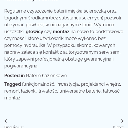
Regularne czyszczenie baterii miękką ściereczką oraz
łagodnymi środkami (bez substancji ściernych) pozwoli
utrzymać powłokę w nienagannym stanie. Wymiana
uszczelki,
głowicy
czy
montaż
na nowo to podstawowe
czynności, które użytkownik może wykonać bez
pomocy hydraulika. W przypadku skomplikowanych
napraw zaleca się kontakt z autoryzowanym serwisem,
który zapewni profesjonalną obsługę gwarancyjną i
pogwarancyjną.
Posted in
Baterie Łazienkowe
Tagged
funkcjonalność
,
inwestycja
,
projektanci wnętrz
,
remont łazienki
,
trwałość
,
uniwersalne baterie
,
łatwość
montaż
Nawigacja
Previous:
Next: