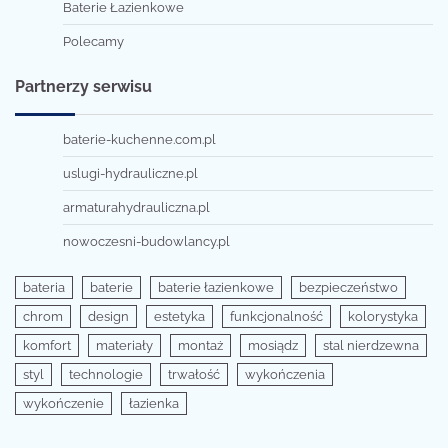
Baterie Łazienkowe
Polecamy
Partnerzy serwisu
baterie-kuchenne.com.pl
uslugi-hydrauliczne.pl
armaturahydrauliczna.pl
nowoczesni-budowlancy.pl
bateria
baterie
baterie łazienkowe
bezpieczeństwo
chrom
design
estetyka
funkcjonalność
kolorystyka
komfort
materiały
montaż
mosiądz
stal nierdzewna
styl
technologie
trwałość
wykończenia
wykończenie
łazienka