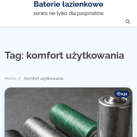
Baterie łazienkowe
Skip
to
serwis nie tylko dla pasjonatów
content
Tag:
komfort użytkowania
Home
komfort użytkowania
232