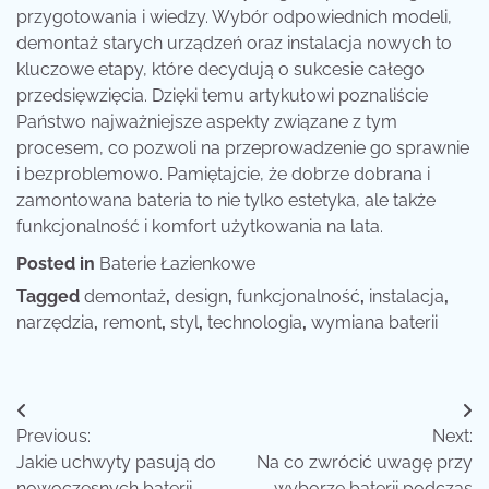
przygotowania i wiedzy. Wybór odpowiednich modeli,
demontaż starych urządzeń oraz instalacja nowych to
kluczowe etapy, które decydują o sukcesie całego
przedsięwzięcia. Dzięki temu artykułowi poznaliście
Państwo najważniejsze aspekty związane z tym
procesem, co pozwoli na przeprowadzenie go sprawnie
i bezproblemowo. Pamiętajcie, że dobrze dobrana i
zamontowana bateria to nie tylko estetyka, ale także
funkcjonalność i komfort użytkowania na lata.
Posted in
Baterie Łazienkowe
Tagged
demontaż
,
design
,
funkcjonalność
,
instalacja
,
narzędzia
,
remont
,
styl
,
technologia
,
wymiana baterii
Nawigacja
Previous:
Next:
wpisu
Jakie uchwyty pasują do
Na co zwrócić uwagę przy
nowoczesnych baterii
wyborze baterii podczas