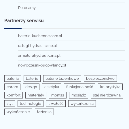
Polecamy
Partnerzy serwisu
baterie-kuchenne.com.pl
uslugi-hydrauliczne.pl
armaturahydrauliczna.pl
nowoczesni-budowlancy.pl
bateria
baterie
baterie łazienkowe
bezpieczeństwo
chrom
design
estetyka
funkcjonalność
kolorystyka
komfort
materiały
montaż
mosiądz
stal nierdzewna
styl
technologie
trwałość
wykończenia
wykończenie
łazienka