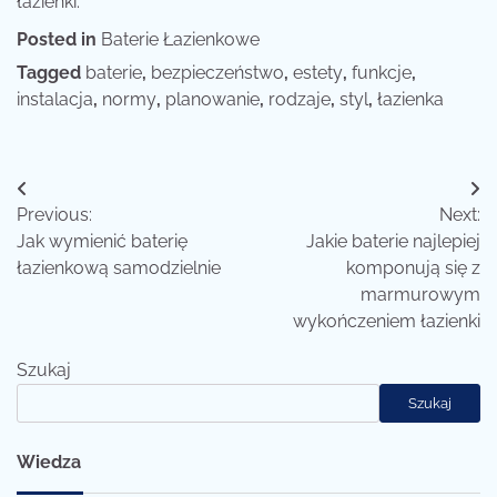
łazienki.
Posted in
Baterie Łazienkowe
Tagged
baterie
,
bezpieczeństwo
,
estety
,
funkcje
,
instalacja
,
normy
,
planowanie
,
rodzaje
,
styl
,
łazienka
Nawigacja
Previous:
Next:
wpisu
Jak wymienić baterię
Jakie baterie najlepiej
łazienkową samodzielnie
komponują się z
marmurowym
wykończeniem łazienki
Szukaj
Szukaj
Wiedza