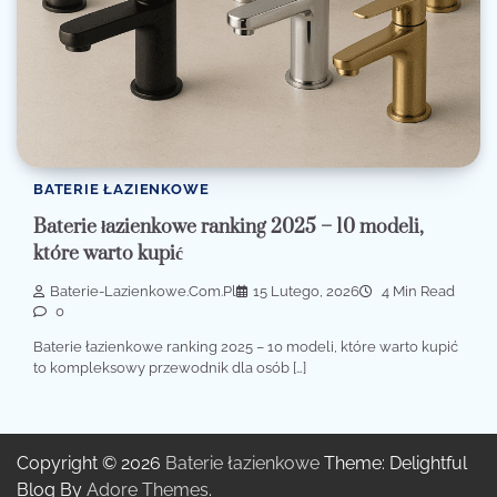
BATERIE ŁAZIENKOWE
Baterie łazienkowe ranking 2025 – 10 modeli,
które warto kupić
Baterie-Lazienkowe.com.pl
15 Lutego, 2026
4 Min Read
0
Baterie łazienkowe ranking 2025 – 10 modeli, które warto kupić
to kompleksowy przewodnik dla osób […]
Copyright © 2026
Baterie łazienkowe
Theme: Delightful
Blog By
Adore Themes
.